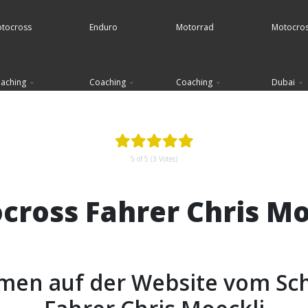
tocross
Enduro
Motorrad
Motocro
aching
Coaching
Coaching
Dubai
5 of 5 (3 Votes)
cross Fahrer Chris Mo
men auf der Website vom Sc