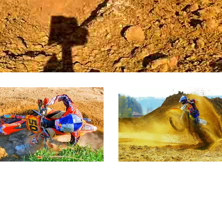
KTM 2005-2008-
Suzuki 1997-2005
Chris Moeckli fährt KTM
Chris Moeckli fährt Suzuki
2005-2008
Motocross Suzuki
Motocross KTM