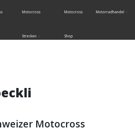
ss
Motocross
Motocross
Motorradhandel
Strecken
Shop
eckli
hweizer Motocross