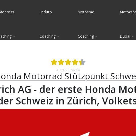
tocross
Enduro
Motorrad
Motocro
aching
Coaching
Coaching
Dubai
4.3 of 5 (6 Votes)
onda Motorrad Stützpunkt Schwe
ich AG - der erste Honda Mo
der Schweiz in Zürich, Volket