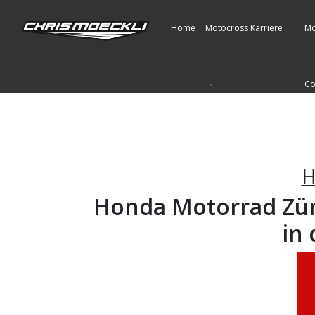
Home
Motocross Karriere
Mo
Co
H
Honda Motorrad Zür
in 