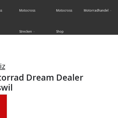
ss
Motocross
Motocross
Motorradhandel
Strecken
Shop
iz
torrad Dream Dealer
swil